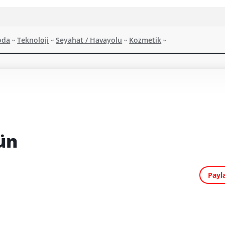
oda
Teknoloji
Seyahat / Havayolu
Kozmetik
rün
Payl