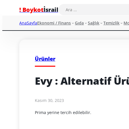
! Boykot
İsrail
AnaSayfa
Ekonomi / Finans
Gıda
Sağlık
Temizlik
M
Ürünler
Evy : Alternatif Ü
Kasım 30, 2023
Prima yerine tercih edilebilir.