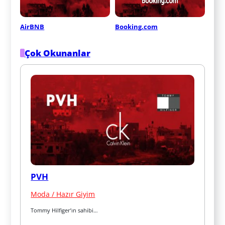
AirBNB
Booking.com
Çok Okunanlar
PVH
Moda / Hazır Giyim
Tommy Hilfiger’ın sahibi…