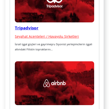
Tripadvisor
Seyahat Acenteleri / Havayolu Şirketleri
İsrail işgal güçleri ve gayrimeşru Siyonist yerleşimcilerin işgali 
altındaki Filistin topraklarını…