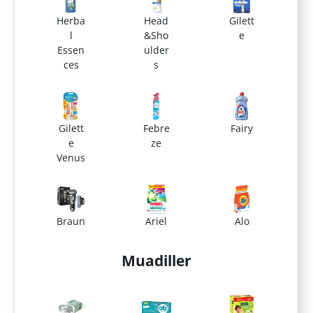
Herba
Head
Gilett
l
&Sho
e
Essen
ulder
ces
s
Gilett
Febre
Fairy
e
ze
Venus
Braun
Ariel
Alo
Muadiller