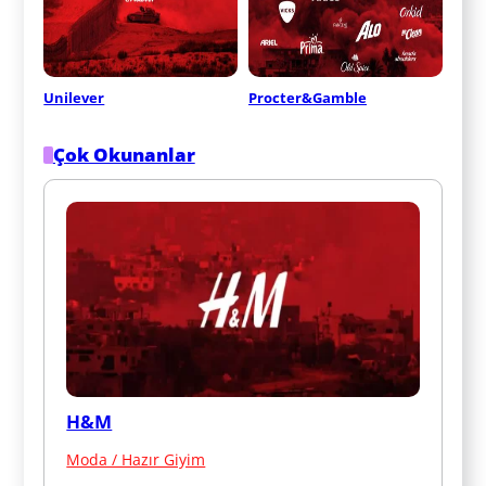
Unilever
Procter&Gamble
Çok Okunanlar
H&M
Moda / Hazır Giyim