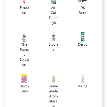
Emoti
Air
DK
on
Gut
Dent
Temiz
leyici
The
Biobla
Derby
Pures
s
t
Soluti
on
Derby
Home
Viking
Lady
made
Arom
atera
pi