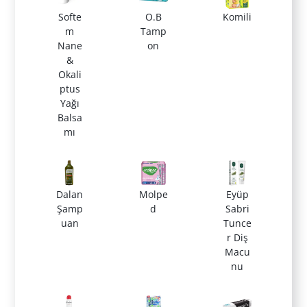
Softe
O.B
Komili
m
Tamp
Nane
on
&
Okali
ptus
Yağı
Balsa
mı
Dalan
Molpe
Eyüp
Şamp
d
Sabri
uan
Tunce
r Diş
Macu
nu