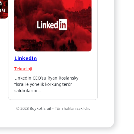
LinkedIn
Teknoloji
Linkedin CEO’su Ryan Roslansky: 
“İsrail’e yönelik korkunç terör 
saldırılarını…
© 2023 Boykotİsrail – Tüm hakları saklıdır.