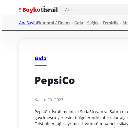
! Boykot
İsrail
AnaSayfa
Ekonomi / Finans
Gıda
Sağlık
Temizlik
M
Gıda
PepsiCo
Kasım 20, 2023
PepsiCo, İsrail merkezli SodaStream ve Sabra mar
gayrimeşru yerleşim bölgelerinde fabrikalar açar
Filistinliler, ağır ayrımcılık ve kötü muamele ş