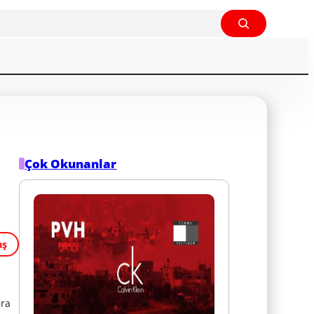
Çok Okunanlar
aş
bra