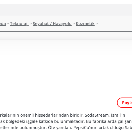
oda
Teknoloji
Seyahat / Havayolu
Kozmetik
Payl
kalarının önemli hissedarlarından biridir. SodaStream, İsrail’in
ak bölgedeki işgale katkıda bulunmaktadır. Bu fabrikalarda çalışan
ikayetlerinde bulunmuştur. Öte yandan, PepsiCo’nun ortak olduğu Sa