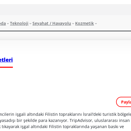
oda
Teknoloji
Seyahat / Havayolu
Kozmetik
tleri
Payl
ilerin işgali altındaki Filistin topraklarını İsrail’deki turistik bölgel
yasadışı bir şekilde para kazanıyor. TripAdvisor, uluslararası insan
tıkayarak işgal altındaki Filistin topraklarında yaşanan baskı ve