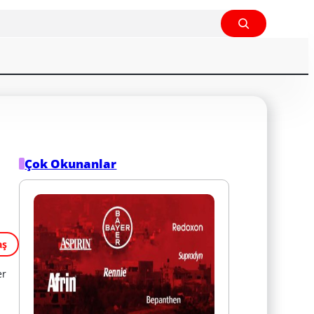
Çok Okunanlar
aş
er