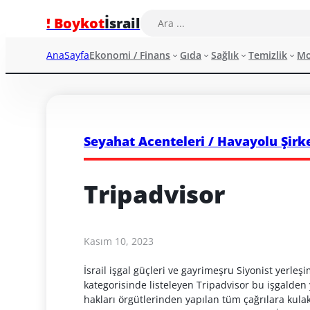
! Boykot
İsrail
AnaSayfa
Ekonomi / Finans
Gıda
Sağlık
Temizlik
M
Seyahat Acenteleri / Havayolu Şirke
Tripadvisor
Kasım 10, 2023
İsrail işgal güçleri ve gayrimeşru Siyonist yerleşimc
kategorisinde listeleyen Tripadvisor bu işgalden 
hakları örgütlerinden yapılan tüm çağrılara kulak 