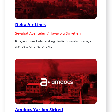
Delta Air Lines
Seyahat Acenteleri / Havayolu Şirketleri
Bu ayın sonuna kadar İsrail’e gidiş-dönüş uçuşlarını askıya 
alan Delta Air Lines (DAL.N),…
Amdocs Yazılım Şirketi