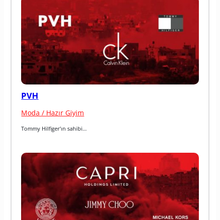
PVH
Moda / Hazır Giyim
Tommy Hilfiger’ın sahibi…