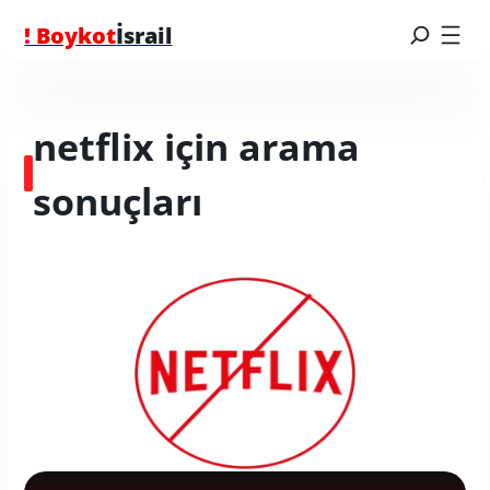
! Boykot
İsrail
netflix için arama
sonuçları