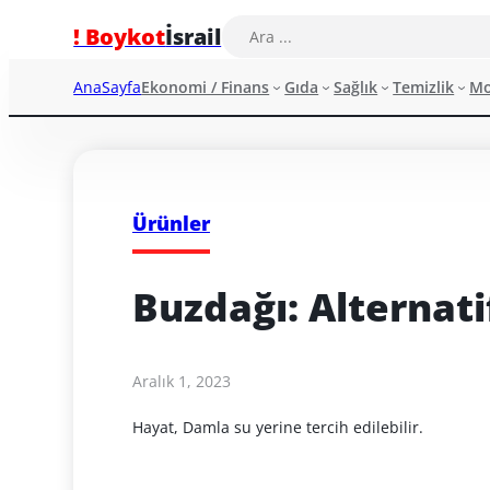
! Boykot
İsrail
AnaSayfa
Ekonomi / Finans
Gıda
Sağlık
Temizlik
M
Ürünler
Buzdağı: Alternati
Aralık 1, 2023
Hayat, Damla su yerine tercih edilebilir.