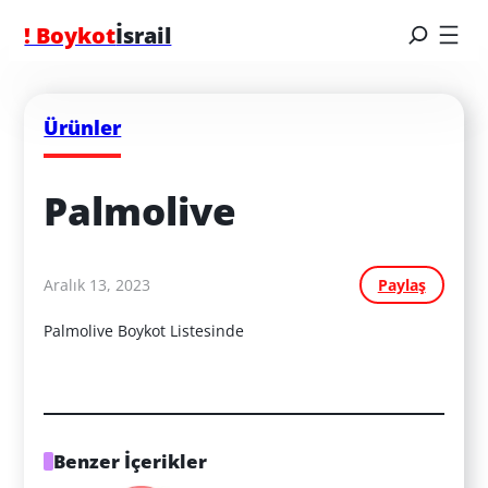
! Boykot
İsrail
Ürünler
Palmolive
Aralık 13, 2023
Paylaş
Palmolive Boykot Listesinde
Benzer İçerikler