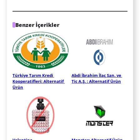
Benzer İçerikler
Türkiye Tarım Kredi 
Abdi İbrahim İlaç San. ve 
Kooperatifleri: Alternatif 
Tic A.Ş. : Alternatif Ürün
Ürün
Valentino
Monster: Alternatif Ürün