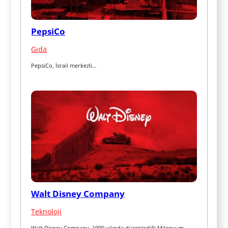
PepsiCo
Gıda
PepsiCo, İsrail merkezli…
Walt Disney Company
Teknoloji
Walt Disney Company, 1999 yılında düzenlediği Milenyum 