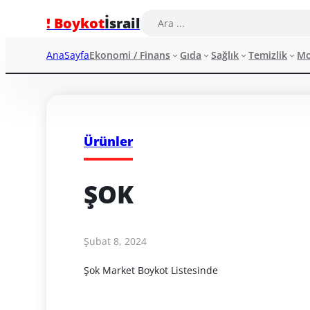
! Boykot
İsrail
AnaSayfa
Ekonomi / Finans
Gıda
Sağlık
Temizlik
M
Ürünler
ŞOK
Şubat 8, 2024
Şok Market Boykot Listesinde