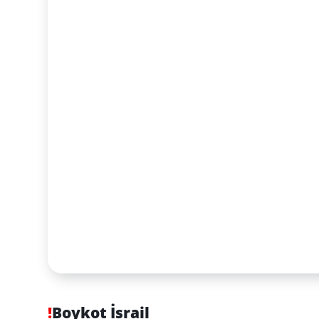
!
Boykot İsrail