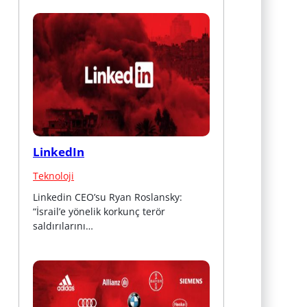
LinkedIn
Teknoloji
Linkedin CEO’su Ryan Roslansky: 
“İsrail’e yönelik korkunç terör 
saldırılarını…