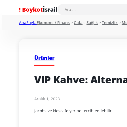
! Boykot
İsrail
AnaSayfa
Ekonomi / Finans
Gıda
Sağlık
Temizlik
M
Ürünler
VIP Kahve: Alterna
Aralık 1, 2023
Jacobs ve Nescafe yerine tercih edilebilir.