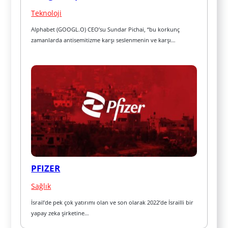
Teknoloji
Alphabet (GOOGL.O) CEO’su Sundar Pichai, “bu korkunç 
zamanlarda antisemitizme karşı seslenmenin ve karşı…
PFIZER
Sağlık
İsrail’de pek çok yatırımı olan ve son olarak 2022’de İsrailli bir 
yapay zeka şirketine…