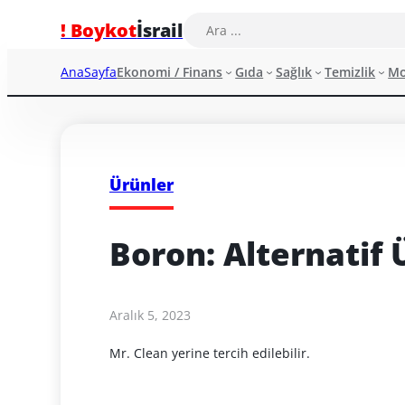
! Boykot
İsrail
AnaSayfa
Ekonomi / Finans
Gıda
Sağlık
Temizlik
M
Ürünler
Boron: Alternatif 
Aralık 5, 2023
Mr. Clean yerine tercih edilebilir.