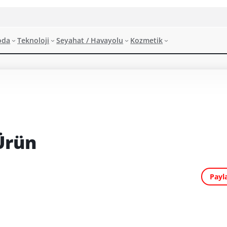
oda
Teknoloji
Seyahat / Havayolu
Kozmetik
Ürün
Payl