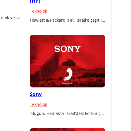
(HP)
Teknoloji
mek yıkıcı 
Hewlett & Packard (HP), İsrail’e çeşitli…
Sony
Teknoloji
“Bugün, Hamas’ın İsrail’deki korkunç…