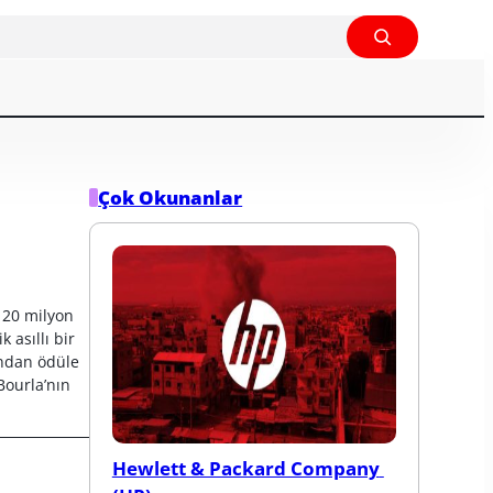
Çok Okunanlar
 20 milyon 
 asıllı bir 
ndan ödüle 
ourla’nın 
Hewlett & Packard Company 