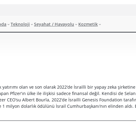
oda
Teknoloji
Seyahat / Havayolu
Kozmetik
k yatırımı olan ve son olarak 2022’de İsrailli bir yapay zeka şirketine
pan Pfizer’ın ülke ile ilişkisi sadece finansal değil. Kendisi de Selanik
zer CEO’su Albert Bourla, 2022’de İsrailli Genesis Foundation tarafı
e 1 milyon dolarlık ödülünü İsrail Cumhurbaşkanı’nın elinden aldı. B