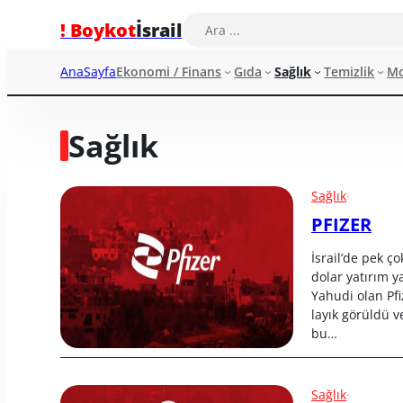
! Boykot
İsrail
AnaSayfa
Ekonomi / Finans
Gıda
Sağlık
Temizlik
M
Sağlık
Sağlık
·
PFIZER
İsrail’de pek ço
dolar yatırım ya
Yahudi olan Pfi
layık görüldü v
bu…
Sağlık
·