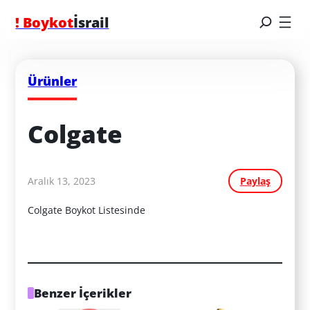
! Boykot
İsrail
Ürünler
Colgate
Aralık 13, 2023
Paylaş
Colgate Boykot Listesinde
Benzer İçerikler