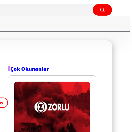
Çok Okunanlar
aş