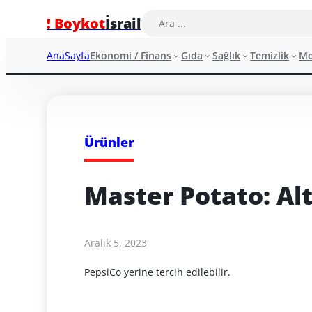
! Boykot
İsrail
AnaSayfa
Ekonomi / Finans
Gıda
Sağlık
Temizlik
M
Ürünler
Master Potato: Al
Aralık 5, 2023
PepsiCo yerine tercih edilebilir.