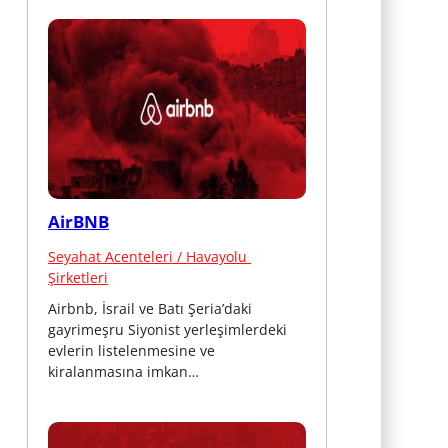
AirBNB
Seyahat Acenteleri / Havayolu 
Şirketleri
Airbnb, İsrail ve Batı Şeria’daki 
gayrimeşru Siyonist yerleşimlerdeki 
evlerin listelenmesine ve 
kiralanmasına imkan…