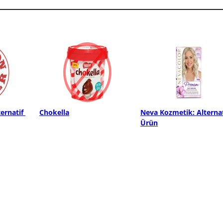
ernatif 
Chokella
Neva Kozmetik: Alternati
Ürün