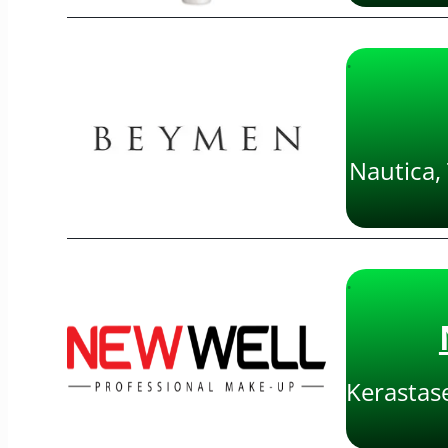
·
Nautica,
·
Kerastase