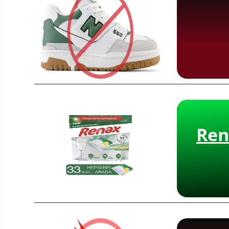
·
Ren
·