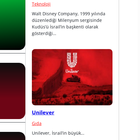
Teknoloji
Walt Disney Company, 1999 yılında 
düzenlediği Milenyum sergisinde 
Kudüs’ü İsrail’in başkenti olarak 
gösterdiği…
Unilever
Gıda
Unilever, İsrail’in büyük…