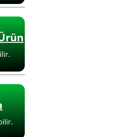
 Ürün
lir.
n
lir.