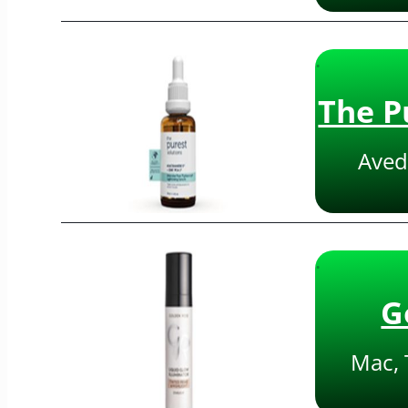
·
The P
Aveda
·
G
Mac, 