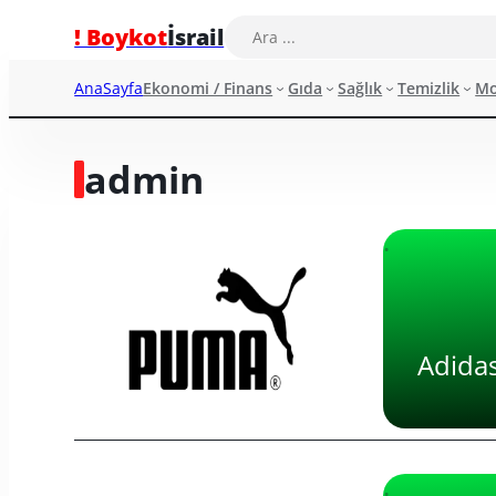
! Boykot
İsrail
AnaSayfa
Ekonomi / Finans
Gıda
Sağlık
Temizlik
M
admin
·
Adidas
·