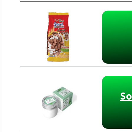
·
·
So